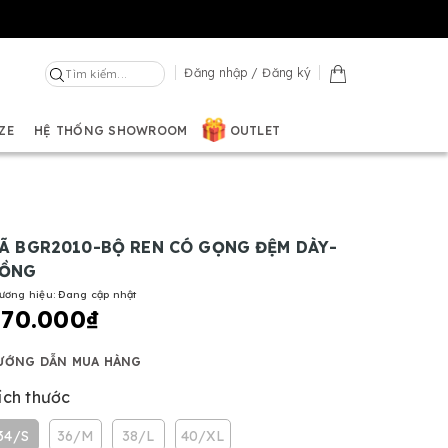
Đăng nhập
/
Đăng ký
ZE
HỆ THỐNG SHOWROOM
OUTLET
Ã BGR2010-BỘ REN CÓ GỌNG ĐỆM DÀY-
ỒNG
ương hiệu:
Đang cập nhật
370.000₫
ƯỚNG DẪN MUA HÀNG
ích thước
34/S
36/M
38/L
40/XL