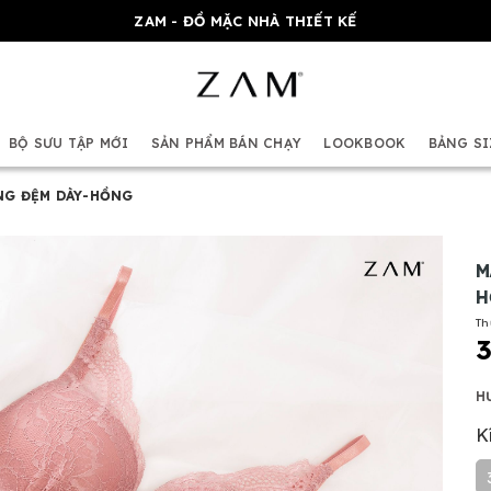
ZAM - ĐỒ MẶC NHÀ THIẾT KẾ
BỘ SƯU TẬP MỚI
SẢN PHẨM BÁN CHẠY
LOOKBOOK
BẢNG SI
NG ĐỆM DÀY-HỒNG
M
H
Th
H
K