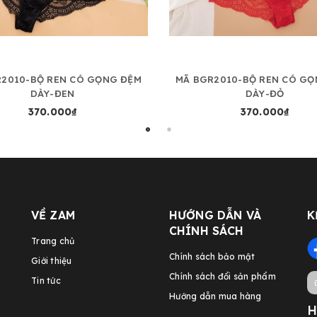
R2010-BỘ REN CÓ GỌNG ĐỆM
MÃ BGR2010-BỘ REN CÓ GỌ
DÀY-ĐEN
DÀY-ĐỎ
370.000₫
370.000₫
VỀ ZAM
HƯỚNG DẪN VÀ
K
CHÍNH SÁCH
Trang chủ
Chính sách bảo mật
Giới thiệu
Chính sách đổi sản phẩm
Tin tức
Hướng dẫn mua hàng
H