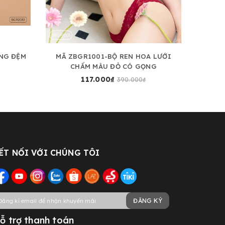
NG ĐỆM
MÃ ZBGR1001-BỘ REN HOA LƯỚI
MÃ Z
CHẤM MÀU ĐỎ CÓ GỌNG
C
117.000₫
390.000₫
ẾT NỐI VỚI CHÚNG TÔI
ĐĂNG KÝ
ỗ trợ thanh toán