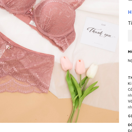
H
T
M
Nộ
T
Kí
C
nh
V
nh
G
Đ
Đổ