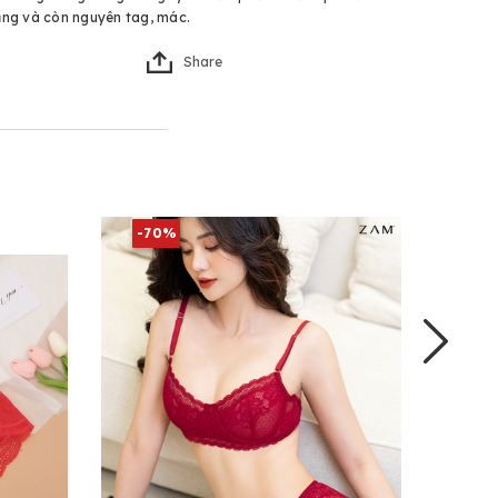
ng và còn nguyên tag, mác.
Share
-70%
-7