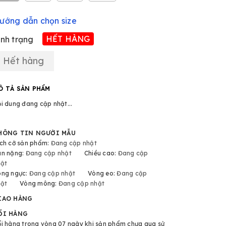
ướng dẫn chọn size
HẾT HÀNG
ình trạng
Hết hàng
Ô TẢ SẢN PHẨM
i dung đang cập nhật...
HÔNG TIN NGƯỜI MẪU
ch cỡ sản phẩm:
Đang cập nhật
ân nặng:
Đang cập nhật
Chiều cao:
Đang cập
ật
òng ngực:
Đang cập nhật
Vòng eo:
Đang cập
ật
Vòng mông:
Đang cập nhật
IAO HÀNG
ỔI HÀNG
i hàng trong vòng 07 ngày khi sản phẩm chưa qua sử